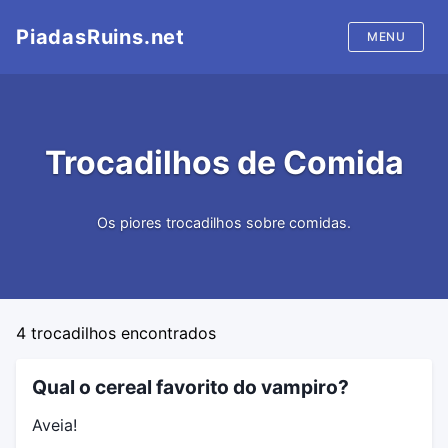
PiadasRuins.net
MENU
Início
Trocadilhos de Comida
Piadas
Trocadilhos
Os piores trocadilhos sobre comidas.
4
trocadilhos encontrados
Qual o cereal favorito do vampiro?
Aveia!